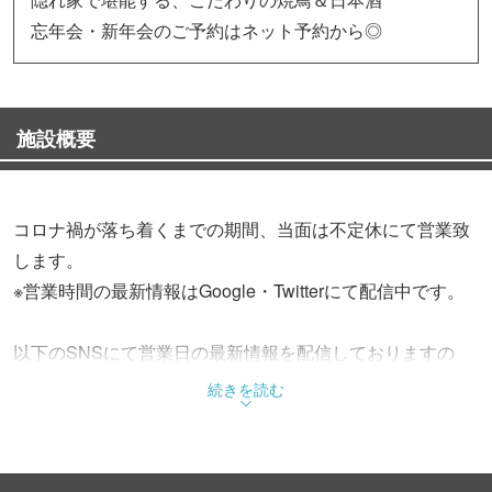
忘年会・新年会のご予約はネット予約から◎
施設概要
コロナ禍が落ち着くまでの期間、当面は不定休にて営業致
します。
※営業時間の最新情報はGoogle・Twitterにて配信中です。
以下のSNSにて営業日の最新情報を配信しておりますの
で、こちらにてご確認頂きますようお願い申し上げます。
続きを読む
公式LINE【@686thxus】
公式Twitter【https://twitter.com/IRIYA_A_TEAM】