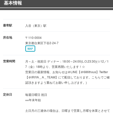
基本情報
最寄駅
入谷（東京）駅
所在地
〒110-0004
東京都台東区下谷2-24-7
MAP
営業時間
月～土・祝前日 ディナー：18:00～24:00(L.O.23:30)(☆12／1
7（金）18時より、営業再開いたします！☆
営業日の最新情報、お知らせは＠LINE【＠686thxus】Twitter
【＠IRIYA＿A＿TEAM】にて配信しております。こちらでご確
認頂きますよう重ねてお願い申し上げます。)
定休日
毎週日曜日 祝日
※※年末年始
土日月の三連休の場合は、日曜まで営業し月曜を休業とさせて