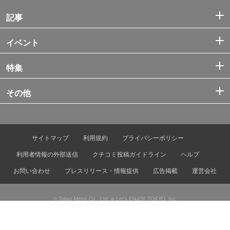
記事
イベント
特集
その他
サイトマップ
利用規約
プライバシーポリシー
利用者情報の外部送信
クチコミ投稿ガイドライン
ヘルプ
お問い合わせ
プレスリリース・情報提供
広告掲載
運営会社
© Tokyo Metro Co., Ltd. & Let’s ENJOY TOKYO, Inc.