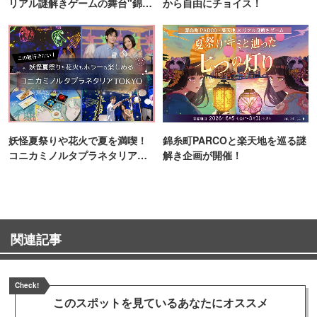
リアル謎解きゲームの舞台"錦糸
から自由にチョイス！
町PARCO・楽天地"を巡る！
妖怪夏祭りや花火で夏を満喫！
錦糸町PARCOと楽天地を巡る謎
コニカミノルタプラネタリア
解き企画が開催！
TOKYO
関連記事
Check!
このスポットを見ている
あなたにオススメ