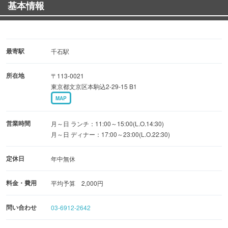
基本情報
・タンドリーチキンとビールの相性は抜群！
・幹事様のご要望には、出来る限り、お応え致します！
・お気軽にお問い合わせください。
最寄駅
千石駅
【貸切】
所在地
〒113-0021
20～27名様全貸切可能 大歓迎！
東京都文京区本駒込2-29-15 B1
都営三田線A1・A3出口から徒歩2分の駅近！！
MAP
※15時から17時は休憩時間のため、電話に出ることができ
営業時間
月～日 ランチ：11:00～15:00(L.O.14:30)
ません※
月～日 ディナー：17:00～23:00(L.O.22:30)
定休日
年中無休
料金・費用
平均予算 2,000円
問い合わせ
03-6912-2642