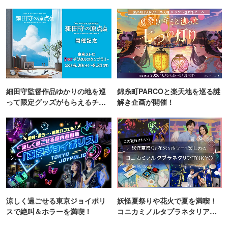
町PARCO・楽天地"を巡る！
細田守監督作品ゆかりの地を巡
錦糸町PARCOと楽天地を巡る謎
って限定グッズがもらえるチャ
解き企画が開催！
ンス！
涼しく過ごせる東京ジョイポリ
妖怪夏祭りや花火で夏を満喫！
スで絶叫＆ホラーを満喫！
コニカミノルタプラネタリア
TOKYO