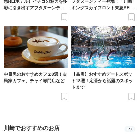
急REIホテル】イチゴの魅力を多
フタヌーンティー登場！「川崎
彩に引き出すアフタヌーンティ
キングスカイフロント東急REIホ
ー登場
テル」で
中目黒のおすすめカフェ8選！古
【品川】おすすめデートスポッ
民家カフェ、チャイ専門店など
ト18選！定番から話題のスポッ
トまで
川崎でおすすめのお店
PR