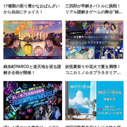
17種類の彩り豊かなおばんざい
三四郎が早解きバトルに挑戦！
から自由にチョイス！
リアル謎解きゲームの舞台"錦糸
町PARCO・楽天地"を巡る！
錦糸町PARCOと楽天地を巡る謎
妖怪夏祭りや花火で夏を満喫！
解き企画が開催！
コニカミノルタプラネタリア
TOKYO