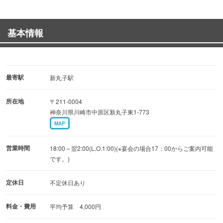
■新着情報⇒・14名～最大40名まで貸OKです！
・2階席なら14～26名までのご宴会が可能で
基本情報
す
日本酒は定番ものからなかなか飲めない地酒まで豊富なラ
インナップ♪
最寄駅
新丸子駅
日本酒好きはもちろんのこと、そうでない方も今以上に日
所在地
〒211-0004
本酒を身近に感じてもらえるようにお手伝い致します！
神奈川県川崎市中原区新丸子東1-773
お気軽に、そしてお洒落に日本酒と肴をお楽しみくださ
MAP
い。
営業時間
18:00～翌2:00(L.O.1:00)(※宴会の場合17：00からご案内可能
です。)
定休日
不定休日あり
料金・費用
平均予算 4,000円