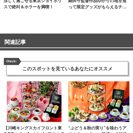
涼しく過ごせる東京ジョイポリ
細田守監督作品ゆかりの地を巡
スで絶叫＆ホラーを満喫！
って限定グッズがもらえるチャ
ンス！
関連記事
Check!
このスポットを見ている
あなたにオススメ
【川崎キングスカイフロント東
“ぶどう＆秋の実り”を味わうア