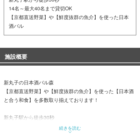
14名～最大40名まで貸切OK
【京都直送野菜】や【鮮度抜群の魚介】を使った日本
酒バル
施設概要
新丸子の日本酒バル森
【京都直送野菜】や【鮮度抜群の魚介】を使った【日本酒
と合う和食】を多数取り揃えております！
新丸子駅から徒歩30秒
大人気宴会コースは4,000（税込）～
続きを読む