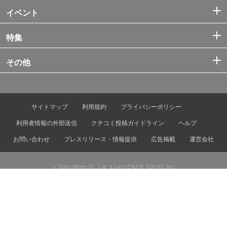
イベント
特集
その他
サイトマップ
利用規約
プライバシーポリシー
利用者情報の外部送信
クチコミ投稿ガイドライン
ヘルプ
お問い合わせ
プレスリリース・情報提供
広告掲載
運営会社
© Tokyo Metro Co., Ltd. & Let’s ENJOY TOKYO, Inc.