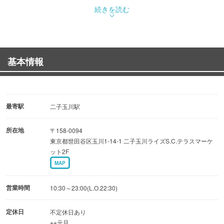
「ラーメンを世界共通語に」を合言葉に、ニューヨークや
続きを読む
シドニー、香港、上海、シンガポール、台北、ソウルなど
世界の都市に本物の味と独自のデザイン、そして日本人の
かっこよさを伝えています。日本発の新しいグローバルス
基本情報
タンダードをぜひその五感でお確かめください。
ベビーカーでのお散歩や、ママ友のランチ、お仕事帰りの
ビジネスマンなどグループでも一人様でもお気軽にご利用
最寄駅
二子玉川駅
ください。
所在地
〒158-0094
東京都世田谷区玉川1-14-1 二子玉川ライズS.C.テラスマーケ
ット2F
MAP
営業時間
10:30～23:00(L.O.22:30)
定休日
不定休日あり
※※元旦