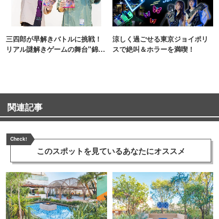
三四郎が早解きバトルに挑戦！
涼しく過ごせる東京ジョイポリ
リアル謎解きゲームの舞台"錦糸
スで絶叫＆ホラーを満喫！
町PARCO・楽天地"を巡る！
関連記事
Check!
このスポットを見ている
あなたにオススメ