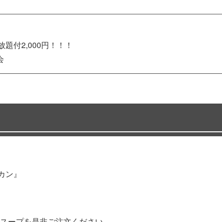
題付2,000円！！！
会
カン』
スープを是非ご注文ください