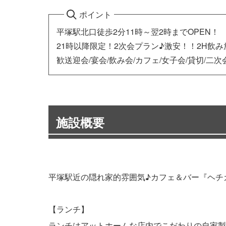
ポイント
平塚駅北口徒歩2分11時～翌2時までOPEN！
21時以降限定！2次会プラン♪激安！！2H飲み放
歓送迎会/宴会/飲み会/カフェ/女子会/貸切/二次
施設概要
平塚駅近の隠れ家的雰囲気♪カフェ＆バー『ヘチ
【ランチ】
ランチはアットホームな店内でこだわりの自家製