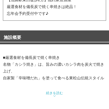
厳選食材を備長炭で焼く串焼きは絶品！
忘年会予約受付中です♪
施設概要
■厳選食材を備長炭で焼く串焼き
名物「カシラ焼き」は、旨みの濃いカシラ肉を炭火で焼き
上げ、
自家製「辛味噌だれ」を塗って食べる東松山伝統スタイル
■各種飲み放題付き宴会コースご用意
続きを読む
【椿コース】2時間飲み放題付き10品 3,200円(税込)
【楓コース】2時間飲み放題付き12品 3,700円(税込)