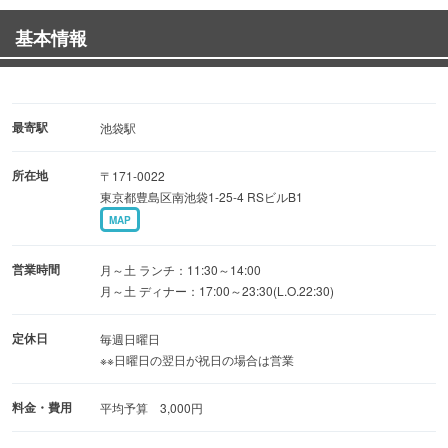
【雅コース】2時間飲み放題付き14品 4,200円(税込)
基本情報
■落ち着いた和風居酒屋
池袋東口の隠れ家。21名様まで貸切可能！
最寄駅
池袋駅
所在地
〒171-0022
東京都豊島区南池袋1-25-4 RSビルB1
MAP
営業時間
月～土 ランチ：11:30～14:00
月～土 ディナー：17:00～23:30(L.O.22:30)
定休日
毎週日曜日
※※日曜日の翌日が祝日の場合は営業
料金・費用
平均予算 3,000円