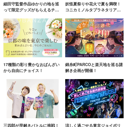
細田守監督作品ゆかりの地を巡
妖怪夏祭りや花火で夏を満喫！
って限定グッズがもらえるチャ
コニカミノルタプラネタリア
ンス！
TOKYO
17種類の彩り豊かなおばんざい
錦糸町PARCOと楽天地を巡る謎
から自由にチョイス！
解き企画が開催！
三四郎が早解きバトルに挑戦！
涼しく過ごせる東京ジョイポリ