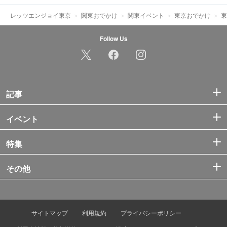
レッツエンジョイ東京
関東おでかけ
関東イベント
東京おでかけ
東
Follow Us
記事
イベント
特集
その他
サイトマップ
利用規約
プライバシーポリシー