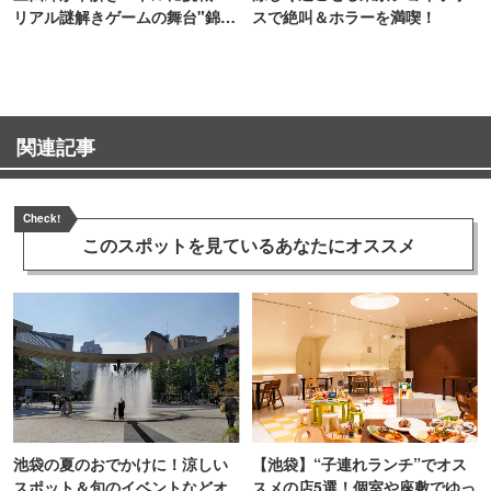
リアル謎解きゲームの舞台"錦糸
スで絶叫＆ホラーを満喫！
町PARCO・楽天地"を巡る！
関連記事
Check!
このスポットを見ている
あなたにオススメ
池袋の夏のおでかけに！涼しい
【池袋】“子連れランチ”でオス
スポット＆旬のイベントなどオ
スメの店5選！個室や座敷でゆっ