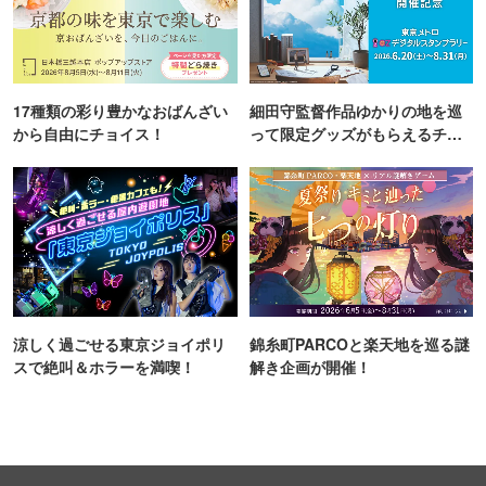
17種類の彩り豊かなおばんざい
細田守監督作品ゆかりの地を巡
から自由にチョイス！
って限定グッズがもらえるチャ
ンス！
涼しく過ごせる東京ジョイポリ
錦糸町PARCOと楽天地を巡る謎
スで絶叫＆ホラーを満喫！
解き企画が開催！