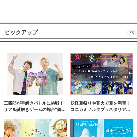
ピックアップ
PR
三四郎が早解きバトルに挑戦！
妖怪夏祭りや花火で夏を満喫！
リアル謎解きゲームの舞台"錦糸
コニカミノルタプラネタリア
町PARCO・楽天地"を巡る！
TOKYO