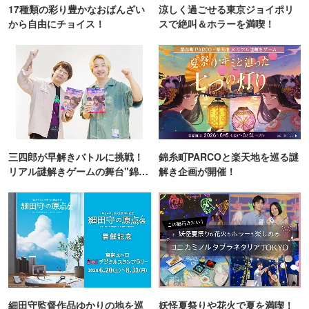
17種類の彩り豊かなおばんざい
涼しく過ごせる東京ジョイポリ
から自由にチョイス！
スで絶叫＆ホラーを満喫！
三四郎が早解きバトルに挑戦！
錦糸町PARCOと楽天地を巡る謎
リアル謎解きゲームの舞台"錦糸
解き企画が開催！
町PARCO・楽天地"を巡る！
細田守監督作品ゆかりの地を巡
妖怪夏祭りや花火で夏を満喫！