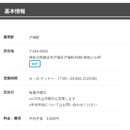
て育った豚です！！
基本情報
カロリー・脂質は20％ダウン！！なのに栄養たっぷり！！
普通の豚肉と比べてカロリー・脂質が1～2割少ないのに対
してビタミンB2は
約1．5倍！！ヘルシーなのに栄養たっぷり！！是非一度お
最寄駅
戸塚駅
召し上がりください☆
所在地
〒244-0003
神奈川県横浜市戸塚区戸塚町4088 神保ビル6F
MAP
営業時間
火～日 ディナー：17:00～23:30(L.O.23:00)
定休日
毎週月曜日
※※12月は月曜日も営業します
※年末年始についてはお問い合わせください
料金・費用
平均予算 3,500円