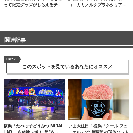
って限定グッズがもらえるチャ
コニカミノルタプラネタリア
ンス！
TOKYO
関連記事
Check!
このスポットを見ている
あなたにオススメ
横浜「たべっ子どうぶつ MIRAI
いま大注目！横浜「クール フュ
LAB.」を体験レポ！“星”をテー
ーエル」で5層構造の球体ソフト