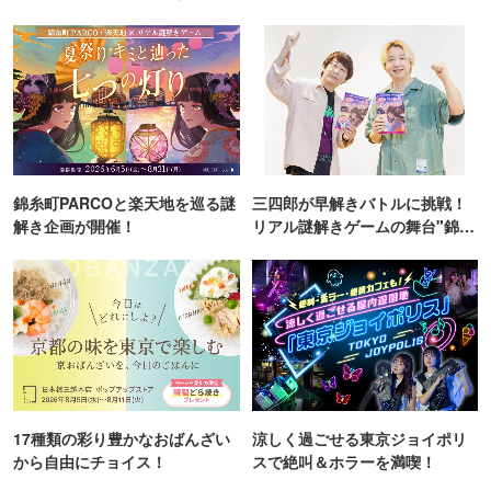
ンス！
TOKYO
錦糸町PARCOと楽天地を巡る謎
三四郎が早解きバトルに挑戦！
解き企画が開催！
リアル謎解きゲームの舞台"錦糸
町PARCO・楽天地"を巡る！
17種類の彩り豊かなおばんざい
涼しく過ごせる東京ジョイポリ
から自由にチョイス！
スで絶叫＆ホラーを満喫！