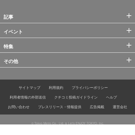
記事
イベント
特集
その他
サイトマップ
利用規約
プライバシーポリシー
利用者情報の外部送信
クチコミ投稿ガイドライン
ヘルプ
お問い合わせ
プレスリリース・情報提供
広告掲載
運営会社
© Tokyo Metro Co., Ltd. & Let’s ENJOY TOKYO, Inc.