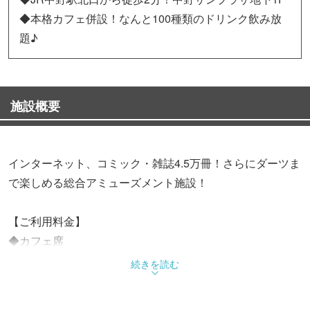
◆本格カフェ併設！なんと100種類のドリンク飲み放
題♪
施設概要
インターネット、コミック・雑誌4.5万冊！さらにダーツま
で楽しめる総合アミューズメント施設！
【ご利用料金】
◆カフェ席
☆漫画・雑誌読み放題☆ドリンクバー飲み放題☆
続きを読む
●2時間630円