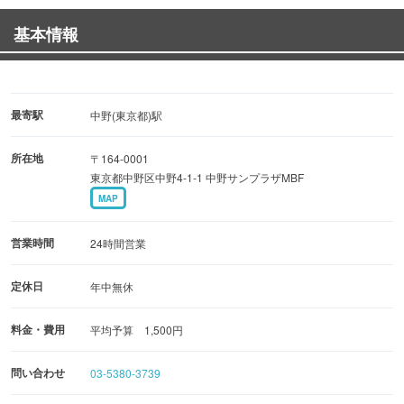
●食事付きプラン
基本情報
2時間+軽食900円
エビプラフ・カレー・パスタ等からお好きな料理を1品
ダーツ料金
最寄駅
中野(東京都)駅
最初の30分 320円
所在地
〒164-0001
以降延長10分 90円
東京都中野区中野4-1-1 中野サンプラザMBF
MAP
その他にもお得な料金プランが御座います。
詳しくはHPをご確認下さい。
営業時間
24時間営業
定休日
年中無休
料金・費用
平均予算 1,500円
問い合わせ
03-5380-3739