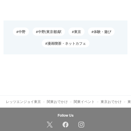
中野
中野(東京都)駅
東京
体験・遊び
漫画喫茶・ネットカフェ
レッツエンジョイ東京
関東おでかけ
関東イベント
東京おでかけ
東
Follow Us