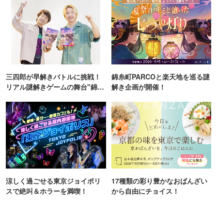
三四郎が早解きバトルに挑戦！
錦糸町PARCOと楽天地を巡る謎
リアル謎解きゲームの舞台"錦糸
解き企画が開催！
町PARCO・楽天地"を巡る！
涼しく過ごせる東京ジョイポリ
17種類の彩り豊かなおばんざい
スで絶叫＆ホラーを満喫！
から自由にチョイス！