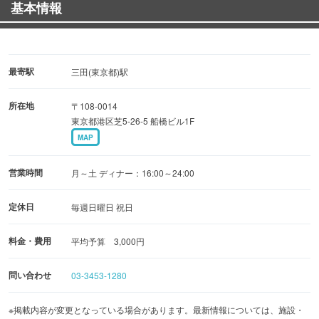
基本情報
しみましょう。人気メニューは「かあさん田舎煮」！
都会の中にもあなたのふるさとがあります。
最寄駅
三田(東京都)駅
母さんたちが待っています！
所在地
〒108-0014
東京都港区芝5-26-5 船橋ビル1F
MAP
営業時間
月～土 ディナー：16:00～24:00
定休日
毎週日曜日 祝日
料金・費用
平均予算 3,000円
問い合わせ
03-3453-1280
※掲載内容が変更となっている場合があります。最新情報については、施設・