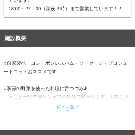
18:00～27：00（深夜３時）まで営業しています！！
施設概要
○自家製ベーコン・ボンレスハム・ソーセージ・プロシュ
ートコットおススメです！
○季節の野菜を使った料理に舌つづみ♪
メニューは季節とシェフの気分で変わります。お気に入
りを見つけてくださいね♪
続きを読む
リクエストもお待ちしています！
○お酒は豊富な種類のワインに加え、日本酒やビール・カ