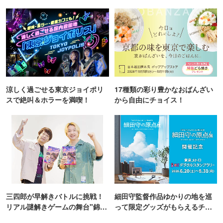
TOKYO
涼しく過ごせる東京ジョイポリ
17種類の彩り豊かなおばんざい
スで絶叫＆ホラーを満喫！
から自由にチョイス！
三四郎が早解きバトルに挑戦！
細田守監督作品ゆかりの地を巡
リアル謎解きゲームの舞台"錦糸
って限定グッズがもらえるチャ
町PARCO・楽天地"を巡る！
ンス！