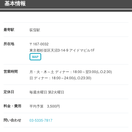
基本情報
クテル・ウイスキーと多種ご用意！
27時まで営業しているので、夜中からのご来店もお待ち
しています。
最寄駅
荻窪駅
所在地
〒167-0032
東京都杉並区天沼3-14-9 アイドマビル1F
MAP
営業時間
月・火・木～土 ディナー：18:00～翌3:00(L.O.2:30)
日 ディナー：18:00～24:00(L.O.23:30)
定休日
毎週水曜日 第2火曜日
料金・費用
平均予算 3,500円
問い合わせ
03-5335-7817