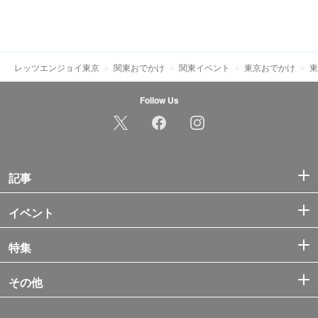
レッツエンジョイ東京
関東おでかけ
関東イベント
東京おでかけ
東
Follow Us
記事
イベント
特集
その他