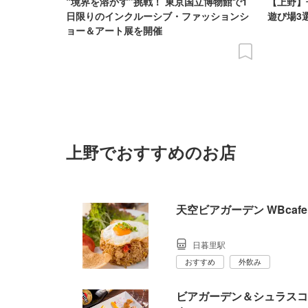
“境界を溶かす”挑戦！ 東京国立博物館で1
【上野】
日限りのインクルーシブ・ファッションシ
遊び場3選
ョー＆アート展を開催
上野でおすすめのお店
天空ビアガーデン WBcafe 
日暮里駅
おすすめ
外飲み
ビアガーデン＆シュラスコ