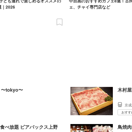
子ども連れで楽しめるオススメの
中目黒のおすすめカフェ8選！古
｜2026
ェ、チャイ専門店など
〜tokyo〜
木村屋
京成
おすす
食べ放題 ビアバックス上野
鳥焼肉