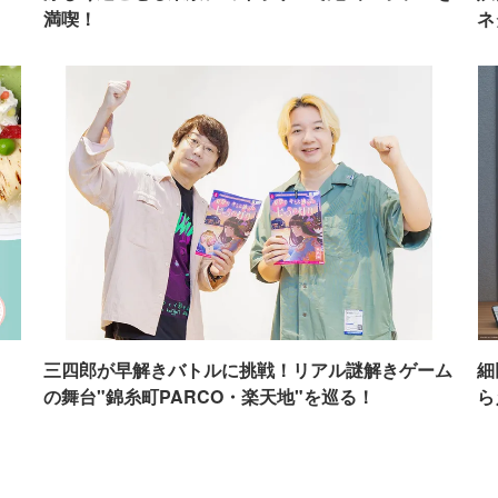
満喫！
ネ
イ
三四郎が早解きバトルに挑戦！リアル謎解きゲーム
細
の舞台"錦糸町PARCO・楽天地"を巡る！
ら