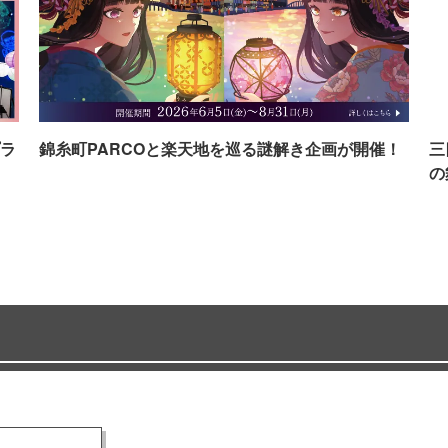
ラ
錦糸町PARCOと楽天地を巡る謎解き企画が開催！
三
の