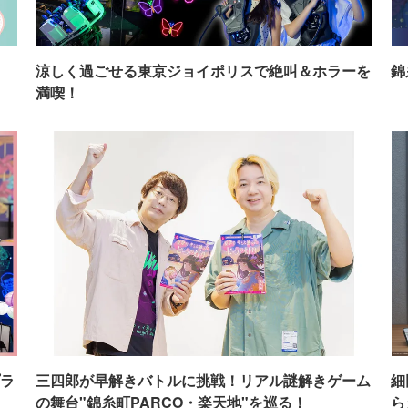
イ
涼しく過ごせる東京ジョイポリスで絶叫＆ホラーを
錦
満喫！
ラ
三四郎が早解きバトルに挑戦！リアル謎解きゲーム
細
の舞台"錦糸町PARCO・楽天地"を巡る！
ら