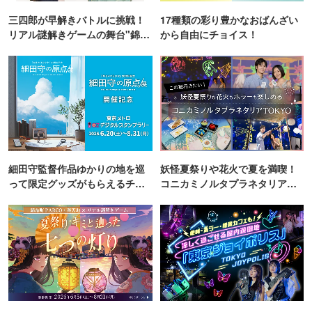
三四郎が早解きバトルに挑戦！
17種類の彩り豊かなおばんざい
リアル謎解きゲームの舞台"錦糸
から自由にチョイス！
町PARCO・楽天地"を巡る！
細田守監督作品ゆかりの地を巡
妖怪夏祭りや花火で夏を満喫！
って限定グッズがもらえるチャ
コニカミノルタプラネタリア
ンス！
TOKYO