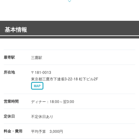
●小田原・早川港、富山県・氷見港からの朝捕れ新鮮鮮魚
●沖縄本土から極上のあぐー豚、石垣島契約牧場からA5ラ
ンク石垣牛
基本情報
●栃木県益子町の契約農家「川田農園」から朝採れ無農薬
有機野菜
●沖永良部島島内限定黒糖焼酎「まあさん」本土唯一の取
り扱い店
最寄駅
三鷹駅
●ほとんど卸業者を通しません！50種以上の泡盛や焼酎は
所在地
〒181-0013
酒好き店主ならではのラインナップ！
東京都三鷹市下連雀3-22-18 松下ビル2F
MAP
ご宴会コースは全品飲み放題！
10品4,000円より御用意致します。満腹・満足をお約束し
営業時間
ディナー：18:00～翌3:00
ます！
定休日
不定休日あり
料金・費用
平均予算 3,000円