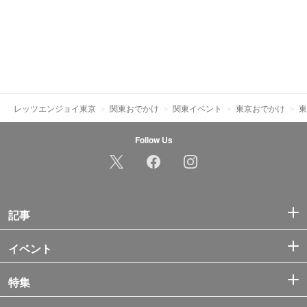
レッツエンジョイ東京
関東おでかけ
関東イベント
東京おでかけ
東
Follow Us
記事
イベント
特集