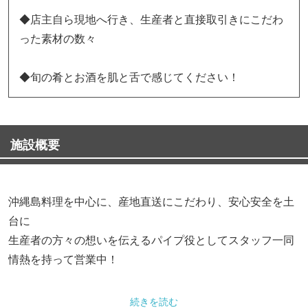
◆店主自ら現地へ行き、生産者と直接取引きにこだわ
った素材の数々
◆旬の肴とお酒を肌と舌で感じてください！
施設概要
沖縄島料理を中心に、産地直送にこだわり、安心安全を土
台に
生産者の方々の想いを伝えるパイプ役としてスタッフ一同
情熱を持って営業中！
【酒＆あすかのこだわりチラ見せ！】
続きを読む