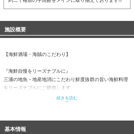
施設概要
【海鮮酒場・海賊のこだわり】
『海鮮自慢をリーズナブルに』
三浦の地魚・地産地消にこだわり鮮度抜群の旨い海鮮料理
をリーズナブルにご提供します。
続きを読む
『旨い料理には旨い焼酎！！』
鹿児島の【芋】焼酎に惚れ込んだオーナーこだわりのライ
ンナップは20種類以上。
基本情報