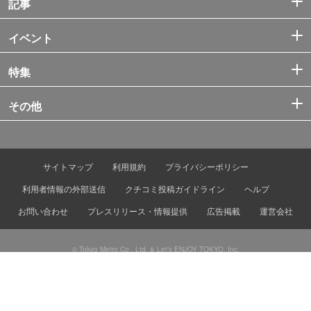
記事
イベント
特集
その他
サイトマップ
利用規約
プライバシーポリシー
利用者情報の外部送信
クチコミ投稿ガイドライン
ヘルプ
お問い合わせ
プレスリリース・情報提供
広告掲載
運営会社
© Tokyo Metro Co., Ltd. & Let’s ENJOY TOKYO, Inc.