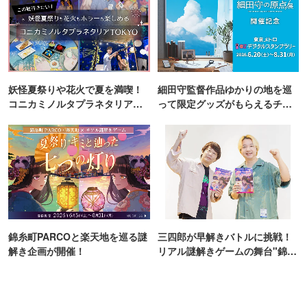
妖怪夏祭りや花火で夏を満喫！
細田守監督作品ゆかりの地を巡
コニカミノルタプラネタリア
って限定グッズがもらえるチャ
TOKYO
ンス！
錦糸町PARCOと楽天地を巡る謎
三四郎が早解きバトルに挑戦！
解き企画が開催！
リアル謎解きゲームの舞台"錦糸
町PARCO・楽天地"を巡る！