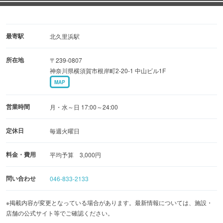
各種ご宴会も随時承っております。
新鮮魚介料理をはじめ旬の食材コースを飲み放題つきで
4,500円～
最寄駅
北久里浜駅
所在地
〒239-0807
神奈川県横須賀市根岸町2-20-1 中山ビル1F
MAP
営業時間
月・水～日 17:00～24:00
定休日
毎週火曜日
料金・費用
平均予算 3,000円
問い合わせ
046-833-2133
※掲載内容が変更となっている場合があります。最新情報については、施設・
店舗の公式サイト等でご確認ください。