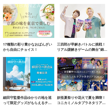
17種類の彩り豊かなおばんざい
三四郎が早解きバトルに挑戦！
から自由にチョイス！
リアル謎解きゲームの舞台"錦糸
町PARCO・楽天地"を巡る！
細田守監督作品ゆかりの地を巡
妖怪夏祭りや花火で夏を満喫！
って限定グッズがもらえるチャ
コニカミノルタプラネタリア
ンス！
TOKYO