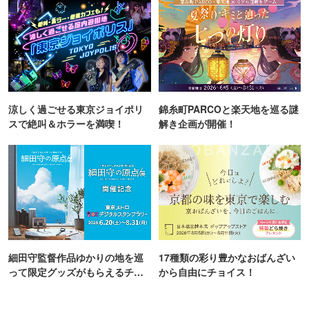
涼しく過ごせる東京ジョイポリ
錦糸町PARCOと楽天地を巡る謎
スで絶叫＆ホラーを満喫！
解き企画が開催！
細田守監督作品ゆかりの地を巡
17種類の彩り豊かなおばんざい
って限定グッズがもらえるチャ
から自由にチョイス！
ンス！