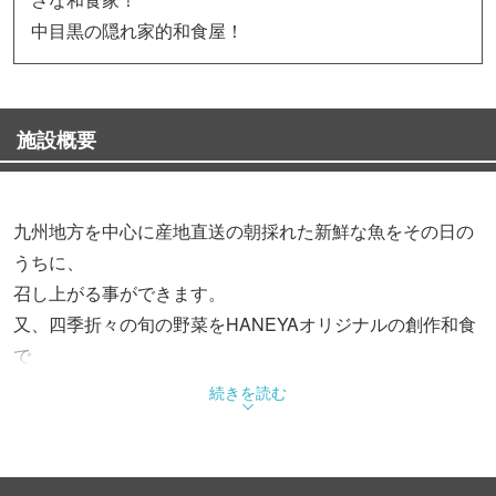
中目黒の隠れ家的和食屋！
施設概要
九州地方を中心に産地直送の朝採れた新鮮な魚をその日の
うちに、
召し上がる事ができます。
又、四季折々の旬の野菜をHANEYAオリジナルの創作和食
で
「おもてなし」させて頂きます。
続きを読む
地酒、地焼酎、地ウイスキー、等々…
お飲み物も豊富に揃えておりますので、料理、お酒と共
に、