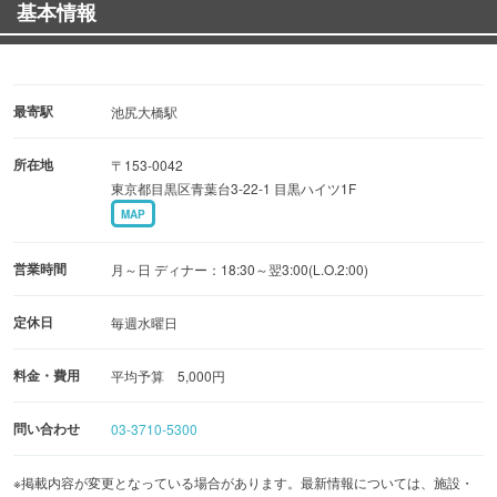
基本情報
「和みの時間」を楽しんでいただけたら、幸いです。
最寄駅
池尻大橋駅
所在地
〒153-0042
東京都目黒区青葉台3-22-1 目黒ハイツ1F
MAP
営業時間
月～日 ディナー：18:30～翌3:00(L.O.2:00)
定休日
毎週水曜日
料金・費用
平均予算 5,000円
問い合わせ
03-3710-5300
※掲載内容が変更となっている場合があります。最新情報については、施設・