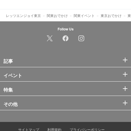
レッツエンジョイ東京
関東おでかけ
関東イベント
東京おでかけ
東
Follow Us
記事
イベント
特集
その他
サイトマップ
利用規約
プライバシーポリシー