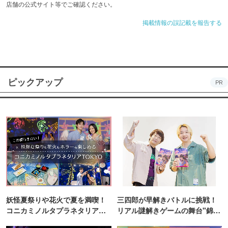
店舗の公式サイト等でご確認ください。
掲載情報の誤記載を報告する
ピックアップ
PR
妖怪夏祭りや花火で夏を満喫！
三四郎が早解きバトルに挑戦！
コニカミノルタプラネタリア
リアル謎解きゲームの舞台"錦糸
TOKYO
町PARCO・楽天地"を巡る！