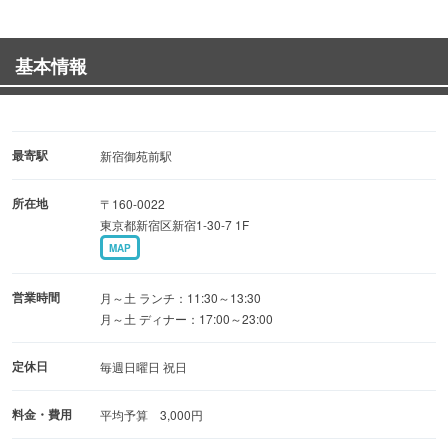
無料
基本情報
■駅近なので帰りも安心です！
■新鮮な魚を種類豊富に仕入れており、定番メニューに載
っている刺身・焼魚
最寄駅
新宿御苑前駅
だけでも20種類以上味わえ、焼酎・日本酒も豊富に取り
所在地
〒160-0022
揃え ております。
東京都新宿区新宿1-30-7 1F
MAP
営業時間
月～土 ランチ：11:30～13:30
月～土 ディナー：17:00～23:00
定休日
毎週日曜日 祝日
料金・費用
平均予算 3,000円