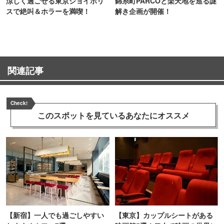
涼しく過ごせる東京ジョイポリ
錦糸町PARCOと楽天地を巡る謎
スで絶叫＆ホラーを満喫！
解き企画が開催！
関連記事
Check!
このスポットを見ている
あなたにオススメ
【新宿】一人でも過ごしやすい
【東京】カップルシートがある