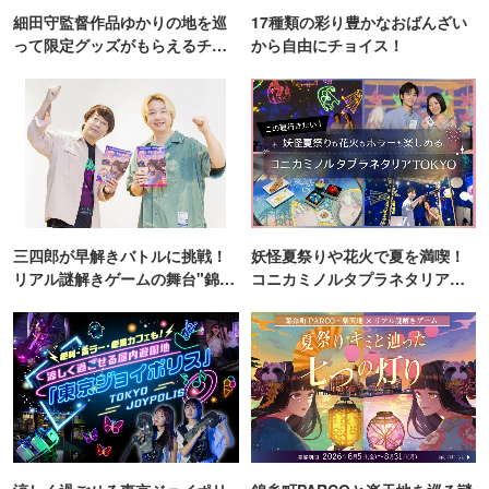
細田守監督作品ゆかりの地を巡
17種類の彩り豊かなおばんざい
って限定グッズがもらえるチャ
から自由にチョイス！
ンス！
三四郎が早解きバトルに挑戦！
妖怪夏祭りや花火で夏を満喫！
リアル謎解きゲームの舞台"錦糸
コニカミノルタプラネタリア
町PARCO・楽天地"を巡る！
TOKYO