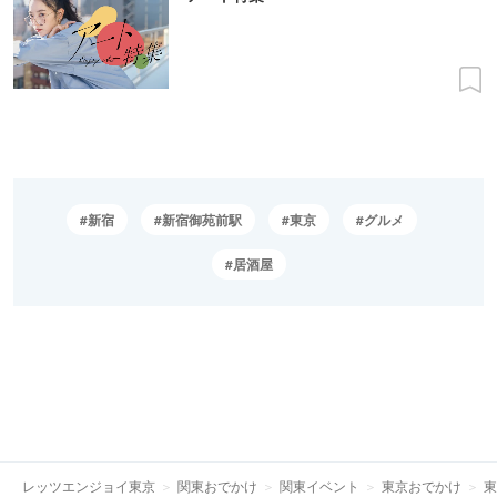
新宿
新宿御苑前駅
東京
グルメ
居酒屋
レッツエンジョイ東京
関東おでかけ
関東イベント
東京おでかけ
東