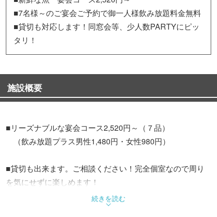
■7名様～のご宴会ご予約で御一人様飲み放題料金無料
■貸切も対応します！同窓会等、少人数PARTYにピッ
タリ！
施設概要
■リーズナブルな宴会コース2,520円～（７品）
（飲み放題プラス男性1,480円・女性980円）
■貸切も出来ます。ご相談ください！完全個室なので周り
を気にせずに楽しめます！
続きを読む
■【７名様～】宴会コースご予約で御一人様飲み放題料金