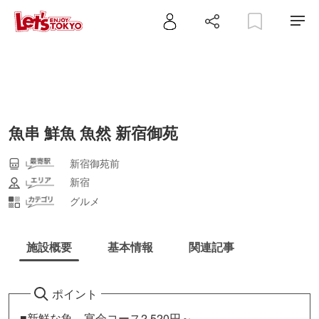
魚串 鮮魚 魚然 新宿御苑
新宿御苑前
新宿
グルメ
施設概要
基本情報
関連記事
ポイント
■新鮮な魚 宴会コース2,520円～