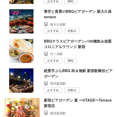
おすすめ
BBQ
青空と夜景のBBQビアガーデン 新大久保
terrace
新大久保駅
おすすめ
外飲み
BBQテラスビアガーデン×150種飲み放題
コロニアルラウンジ 新宿
代々木駅
おすすめ
BBQ
絶景手ぶらBBQ 肉＆海鮮 新宿歌舞伎ビア
ガーデン
西武新宿駅
おすすめ
外飲み
新宿ビアガーデン 宴 〜UTAGE〜Terrace
新宿店
西武新宿駅