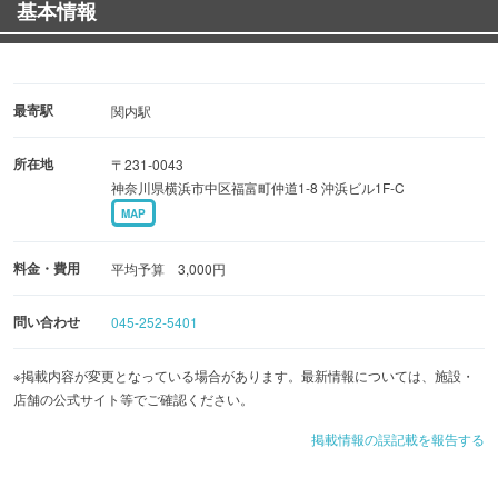
基本情報
定休日 日曜日
クレジットカード 利用不可
最寄駅
関内駅
所在地
〒231-0043
神奈川県横浜市中区福富町仲道1-8 沖浜ビル1F-C
MAP
料金・費用
平均予算 3,000円
問い合わせ
045-252-5401
※掲載内容が変更となっている場合があります。最新情報については、施設・
店舗の公式サイト等でご確認ください。
掲載情報の誤記載を報告する