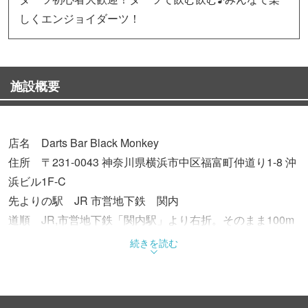
しくエンジョイダーツ！
施設概要
店名 Darts Bar Black Monkey
住所 〒231-0043 神奈川県横浜市中区福富町仲道り1-8 沖
浜ビル1F-C
先よりの駅 JR 市営地下鉄 関内
道順 JR,市営地下鉄「関内駅」より右折。そのまま100m
直進。二つ目の十字路を越えて、海老寿司さんの隣
続きを読む
営業時間 18:00～06:00
電話番号 045-252-5401
FAX 045-252-5401