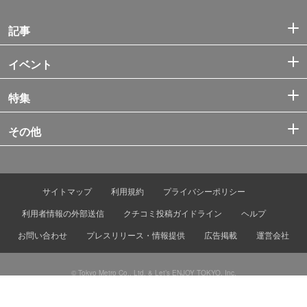
記事
イベント
特集
その他
サイトマップ
利用規約
プライバシーポリシー
利用者情報の外部送信
クチコミ投稿ガイドライン
ヘルプ
お問い合わせ
プレスリリース・情報提供
広告掲載
運営会社
© Tokyo Metro Co., Ltd. & Let’s ENJOY TOKYO, Inc.