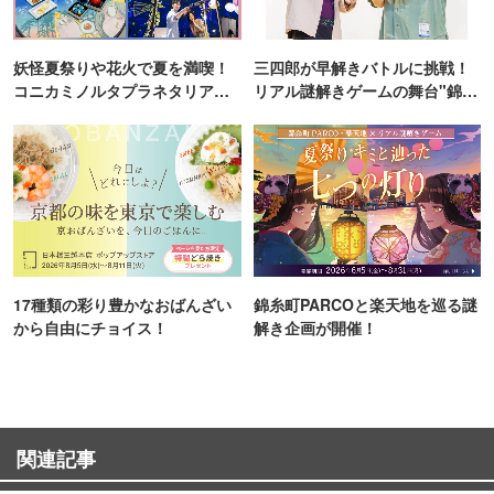
妖怪夏祭りや花火で夏を満喫！
三四郎が早解きバトルに挑戦！
コニカミノルタプラネタリア
リアル謎解きゲームの舞台"錦糸
TOKYO
町PARCO・楽天地"を巡る！
17種類の彩り豊かなおばんざい
錦糸町PARCOと楽天地を巡る謎
から自由にチョイス！
解き企画が開催！
関連記事