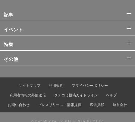
記事
イベント
特集
その他
サイトマップ
利用規約
プライバシーポリシー
利用者情報の外部送信
クチコミ投稿ガイドライン
ヘルプ
お問い合わせ
プレスリリース・情報提供
広告掲載
運営会社
© Tokyo Metro Co., Ltd. & Let’s ENJOY TOKYO, Inc.