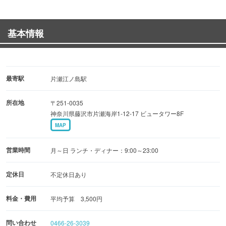
ケで友達の輪を広げたい。」
基本情報
そんな思いをお持ちの方にはピッタリのカラオケ喫茶で
す。
カラオケ機器はプレミアＤＡＭで、音響もいいねと評判で
す。
最寄駅
片瀬江ノ島駅
所在地
〒251-0035
お友達グループでもご利用頂けます。
神奈川県藤沢市片瀬海岸1-12-17 ビュータワー8F
MAP
お気軽にご来店下さい。
営業時間
月～日 ランチ・ディナー：9:00～23:00
定休日
不定休日あり
料金・費用
平均予算 3,500円
問い合わせ
0466-26-3039