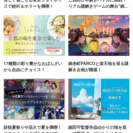
スで絶叫＆ホラーを満喫！
リアル謎解きゲームの舞台"錦糸
町PARCO・楽天地"を巡る！
17種類の彩り豊かなおばんざい
錦糸町PARCOと楽天地を巡る謎
から自由にチョイス！
解き企画が開催！
妖怪夏祭りや花火で夏を満喫！
細田守監督作品ゆかりの地を巡