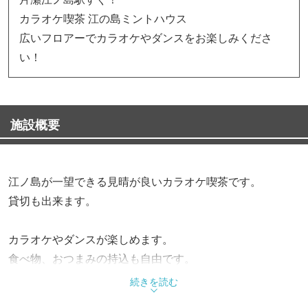
カラオケ喫茶 江の島ミントハウス
広いフロアーでカラオケやダンスをお楽しみくださ
い！
施設概要
江ノ島が一望できる見晴が良いカラオケ喫茶です。
貸切も出来ます。
カラオケやダンスが楽しめます。
食べ物、おつまみの持込も自由です。
「もっと広い場所で歌いたい。ダンスも踊りたい。ステー
続きを読む
ジで歌いたい。友達グループでわいわいやりたい。カラオ