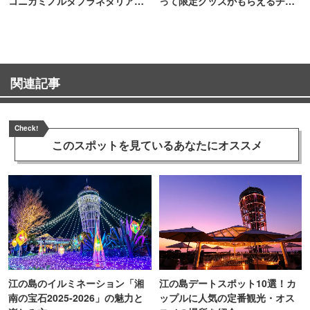
コニカミノルタプラネタリア
って限定グッズがもらえるチャ
TOKYO
ンス！
関連記事
Check!
このスポットを見ている
あなたにオススメ
江の島のイルミネーション「湘
江の島デートスポット10選！カ
南の宝石2025-2026」の魅力と
ップルに人気の定番観光・オス