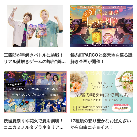
ンス！
三四郎が早解きバトルに挑戦！
錦糸町PARCOと楽天地を巡る謎
リアル謎解きゲームの舞台"錦糸
解き企画が開催！
町PARCO・楽天地"を巡る！
妖怪夏祭りや花火で夏を満喫！
17種類の彩り豊かなおばんざい
コニカミノルタプラネタリア
から自由にチョイス！
TOKYO