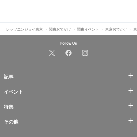
レッツエンジョイ東京
関東おでかけ
関東イベント
東京おでかけ
東
Follow Us
記事
イベント
特集
その他