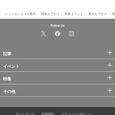
レッツエンジョイ東京
関東おでかけ
関東イベント
東京おでかけ
東
Follow Us
記事
イベント
特集
その他
サイトマップ
利用規約
プライバシーポリシー