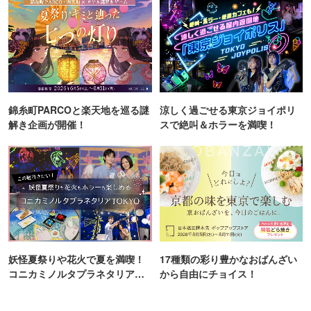
錦糸町PARCOと楽天地を巡る謎
涼しく過ごせる東京ジョイポリ
解き企画が開催！
スで絶叫＆ホラーを満喫！
妖怪夏祭りや花火で夏を満喫！
17種類の彩り豊かなおばんざい
コニカミノルタプラネタリア
から自由にチョイス！
TOKYO