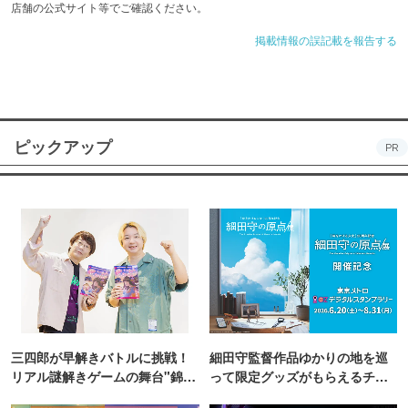
店舗の公式サイト等でご確認ください。
掲載情報の誤記載を報告する
ピックアップ
PR
三四郎が早解きバトルに挑戦！
細田守監督作品ゆかりの地を巡
リアル謎解きゲームの舞台"錦糸
って限定グッズがもらえるチャ
町PARCO・楽天地"を巡る！
ンス！