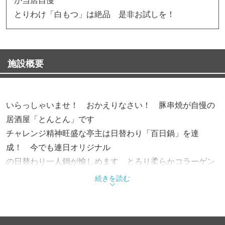
とりわけ「白もつ」は絶品 是非お試しを！
施設概要
いらっしゃいませ！ おかえりなさい！ 豚串焼が自慢の
居酒屋「とんとん」です
チャレンジ精神旺盛な亭主は日替わり「百日鍋」を達
成！ 今でも連日オリジナル
の日替わり一人鍋が愉しめます とろり柔らかコラーゲン
たっぷり〆にぴったりの
続きを読む
「牛スジ丼」は売切御免の限定新メニュー！ ドリンクも
各種取り揃え、和やかな
雰囲気でお待ちしてます 午前１時半まで営業中 女性同