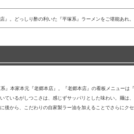
店』。どっしり酢の利いた『平塚系』ラーメンをご堪能あれ。
塚系』本家本元『老郷本店』。『老郷本店』の看板メニューは
いているがしつこさは、感じずサッパリとした味わい。麺は、
に後から、こだわりの自家製ラー油を加えることでさらにクセ