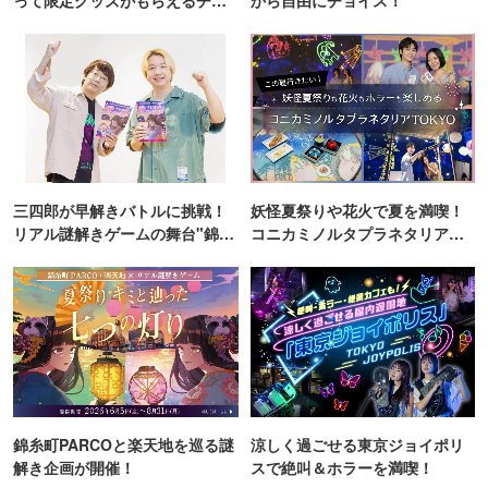
ンス！
三四郎が早解きバトルに挑戦！
妖怪夏祭りや花火で夏を満喫！
リアル謎解きゲームの舞台"錦糸
コニカミノルタプラネタリア
町PARCO・楽天地"を巡る！
TOKYO
錦糸町PARCOと楽天地を巡る謎
涼しく過ごせる東京ジョイポリ
解き企画が開催！
スで絶叫＆ホラーを満喫！