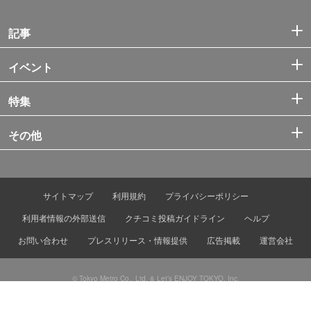
記事
イベント
特集
その他
サイトマップ
利用規約
プライバシーポリシー
利用者情報の外部送信
クチコミ投稿ガイドライン
ヘルプ
お問い合わせ
プレスリリース・情報提供
広告掲載
運営会社
© Tokyo Metro Co., Ltd. & Let’s ENJOY TOKYO, Inc.