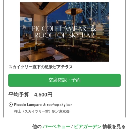
スカイツリー直下の絶景ビアテラス
空席確認・予約
平均予算 4,500円
Piccole Lampare ＆ rooftop sky bar
押上〈スカイツリー前〉駅／東京都
他の
バーベキュー
/
ビアガーデン
情報を見る