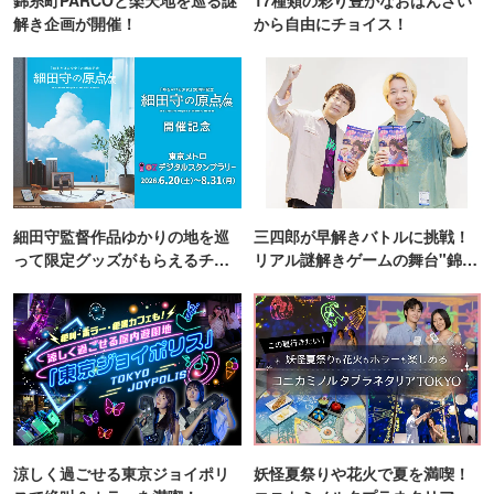
解き企画が開催！
から自由にチョイス！
細田守監督作品ゆかりの地を巡
三四郎が早解きバトルに挑戦！
って限定グッズがもらえるチャ
リアル謎解きゲームの舞台"錦糸
ンス！
町PARCO・楽天地"を巡る！
涼しく過ごせる東京ジョイポリ
妖怪夏祭りや花火で夏を満喫！