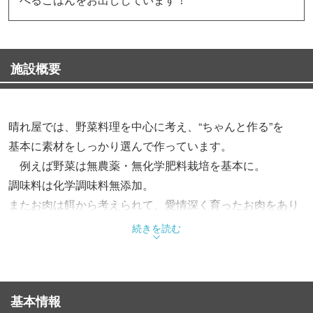
施設概要
晴れ屋では、野菜料理を中心に考え、“ちゃんと作る”を
基本に素材をしっかり選んで作っています。
例えば野菜は無農薬・無化学肥料栽培を基本に。
調味料は化学調味料無添加。
またお肉は餌から考えられて、愛情深く育ったお肉をあり
がたく。
続きを読む
“しっかり”生産されたおいしいものを“ちゃんと作る”。
そんなシンプルで贅沢な食生活を大切に思う晴れ屋です。
どうぞごゆっくりお過ごしください。
基本情報
＊ベジタリアン対応可