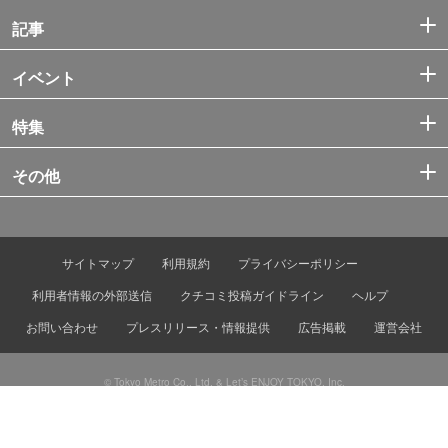
記事
イベント
特集
その他
サイトマップ
利用規約
プライバシーポリシー
利用者情報の外部送信
クチコミ投稿ガイドライン
ヘルプ
お問い合わせ
プレスリリース・情報提供
広告掲載
運営会社
© Tokyo Metro Co., Ltd. & Let’s ENJOY TOKYO, Inc.