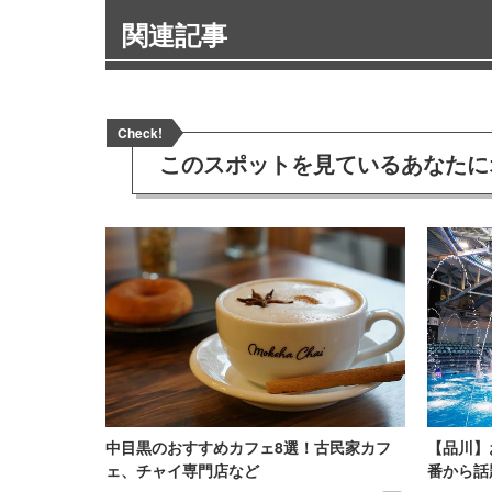
関連記事
Check!
このスポットを見ている
あなたに
中目黒のおすすめカフェ8選！古民家カフ
【品川】
ェ、チャイ専門店など
番から話