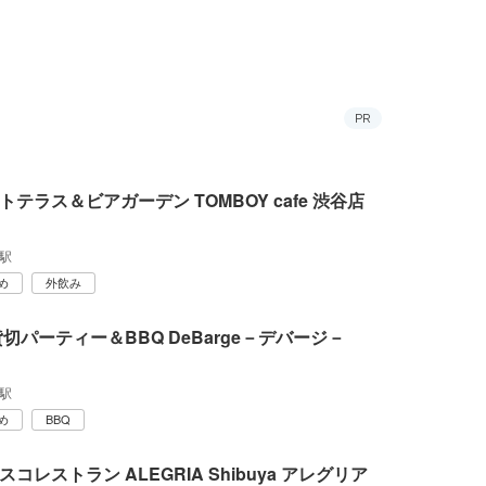
PR
トテラス＆ビアガーデン TOMBOY cafe 渋谷店
駅
め
外飲み
貸切パーティー＆BBQ DeBarge－デバージ－
駅
め
BBQ
コレストラン ALEGRIA Shibuya アレグリア