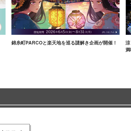
イ
錦糸町PARCOと楽天地を巡る謎解き企画が開催！
涼
満