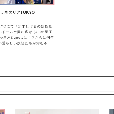
ネタリアTOKYO
OKYOにて『水木しげるの妖怪夏
のドーム空間に広がる88の星座
怪星座&quot;に！？さらに例年
か愛らしい妖怪たちが潜む不思