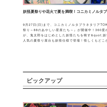
妖怪夏祭りや花火で夏を満喫！コニカミノルタプラ
9月27日(日)まで、コニカミノルタプラネタリアT
祭り～88のあやしい星座たち～』が開催中！360度
が、鬼太郎をはじめとした妖怪たちを映す&quot;妖
人気の夏祭り屋台も妖怪仕様で登場！怪しくもどこ
議な空間に、ぜひ訪れてみて！
ピックアップ