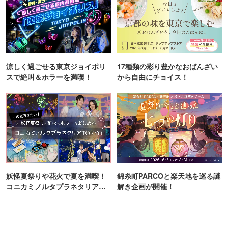
涼しく過ごせる東京ジョイポリ
17種類の彩り豊かなおばんざい
スで絶叫＆ホラーを満喫！
から自由にチョイス！
妖怪夏祭りや花火で夏を満喫！
錦糸町PARCOと楽天地を巡る謎
コニカミノルタプラネタリア
解き企画が開催！
TOKYO