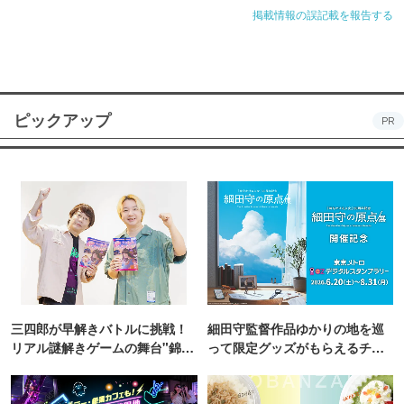
掲載情報の誤記載を報告する
ピックアップ
PR
三四郎が早解きバトルに挑戦！
細田守監督作品ゆかりの地を巡
リアル謎解きゲームの舞台"錦糸
って限定グッズがもらえるチャ
町PARCO・楽天地"を巡る！
ンス！