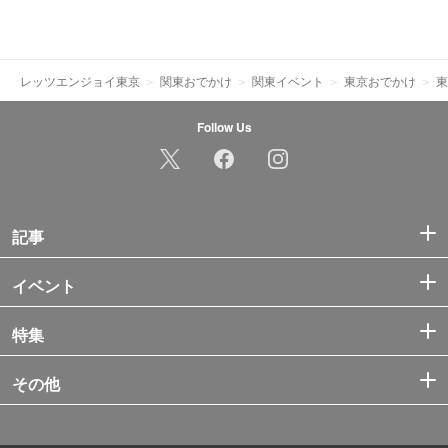
レッツエンジョイ東京
関東おでかけ
関東イベント
東京おでかけ
東
Follow Us
記事
イベント
特集
その他