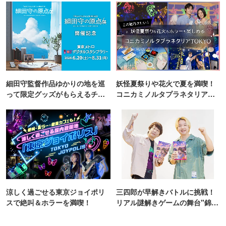
細田守監督作品ゆかりの地を巡
妖怪夏祭りや花火で夏を満喫！
って限定グッズがもらえるチャ
コニカミノルタプラネタリア
ンス！
TOKYO
涼しく過ごせる東京ジョイポリ
三四郎が早解きバトルに挑戦！
スで絶叫＆ホラーを満喫！
リアル謎解きゲームの舞台"錦糸
町PARCO・楽天地"を巡る！