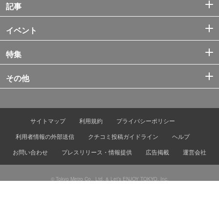
記事
イベント
特集
その他
サイトマップ
利用規約
プライバシーポリシー
利用者情報の外部送信
クチコミ投稿ガイドライン
ヘルプ
お問い合わせ
プレスリリース・情報提供
広告掲載
運営会社
© Tokyo Metro Co., Ltd. & Let’s ENJOY TOKYO, Inc.