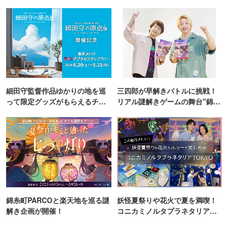
細田守監督作品ゆかりの地を巡
三四郎が早解きバトルに挑戦！
って限定グッズがもらえるチャ
リアル謎解きゲームの舞台"錦糸
ンス！
町PARCO・楽天地"を巡る！
錦糸町PARCOと楽天地を巡る謎
妖怪夏祭りや花火で夏を満喫！
解き企画が開催！
コニカミノルタプラネタリア
TOKYO