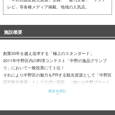
レビ」等各種メディア掲載、地域の人気店。
施設概要
創業30年を越え追求する「極上のスタンダード」
2011年中野区内の料理コンテスト「中野の逸品グランプ
リ」において一般投票にて１位！
それにより中野区の魅力をPRする観光資源として「中野区
認定観光資源」として公式に認定。（他には中野ブロード
ウェイ、中野サンプラザなど１２９選出、飲食店は２１店
続きを読む
舗）
看板メニューのコテ丸は入間ポークを使用しコクがありな
がらもくどすぎないとお客様に支持されています。