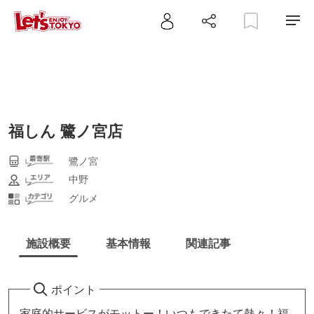
福しん 鷺ノ宮店
鷺ノ宮
中野
グルメ
施設概要
基本情報
関連記事
ポイント
家庭的サービスがモットー！いつもできたて熱々！福