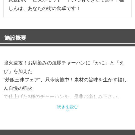
しんは、あなたの街の食卓です！
施設概要
強火速攻！お馴染みの焼豚チャーハンに「かに」と「え
び」を加えた
“炒飯三昧フェア”、只今実施中！素材の旨味を生かす福し
ん自慢の強火
で仕上げた3種のチャーハンを、是非お楽しみ下さい。
※一部店舗では実施しておりませんので、予めご了承願い
続きを読む
ます。