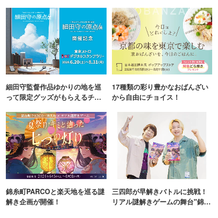
TOKYO
細田守監督作品ゆかりの地を巡
17種類の彩り豊かなおばんざい
って限定グッズがもらえるチャ
から自由にチョイス！
ンス！
錦糸町PARCOと楽天地を巡る謎
三四郎が早解きバトルに挑戦！
解き企画が開催！
リアル謎解きゲームの舞台"錦糸
町PARCO・楽天地"を巡る！