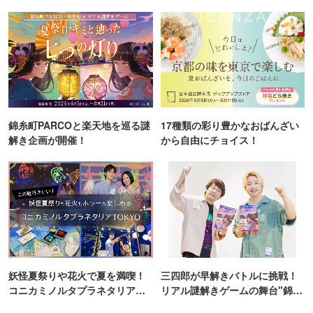
ンス！
錦糸町PARCOと楽天地を巡る謎
17種類の彩り豊かなおばんざい
解き企画が開催！
から自由にチョイス！
妖怪夏祭りや花火で夏を満喫！
三四郎が早解きバトルに挑戦！
コニカミノルタプラネタリア
リアル謎解きゲームの舞台"錦糸
TOKYO
町PARCO・楽天地"を巡る！