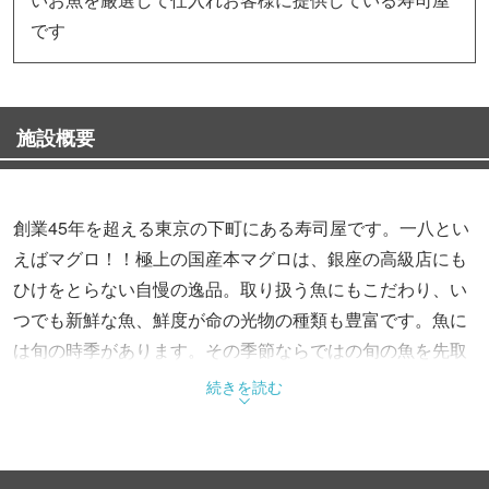
です
施設概要
創業45年を超える東京の下町にある寿司屋です。一八とい
えばマグロ！！極上の国産本マグロは、銀座の高級店にも
ひけをとらない自慢の逸品。取り扱う魚にもこだわり、い
つでも新鮮な魚、鮮度が命の光物の種類も豊富です。魚に
は旬の時季があります。その季節ならではの旬の魚を先取
りしてお客様に喜んでもらえる店づくりをモットーに下町
続きを読む
の隠れ家的存在として、本格的江戸前寿司が楽しめるお店
になっております。