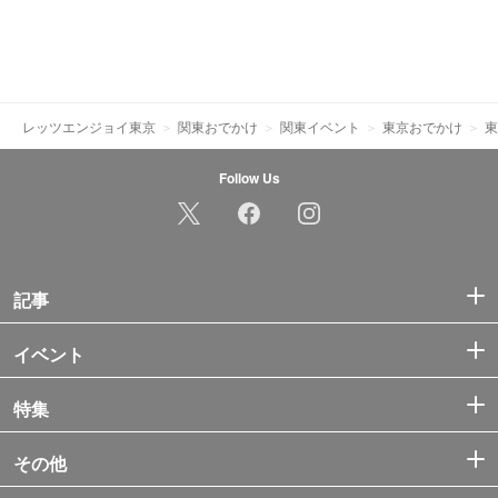
レッツエンジョイ東京
関東おでかけ
関東イベント
東京おでかけ
東
Follow Us
記事
イベント
特集
その他