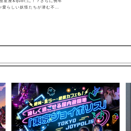
怪星座&quot;に！？さらに例年
か愛らしい妖怪たちが潜む不思