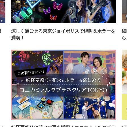
！
涼しく過ごせる東京ジョイポリスで絶叫＆ホラーを
細
満喫！
ら