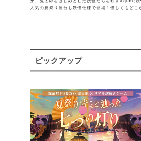
が、鬼太郎をはじめとした妖怪たちを映す&quot;妖
人気の夏祭り屋台も妖怪仕様で登場！怪しくもどこ
議な空間に、ぜひ訪れてみて！
ピックアップ