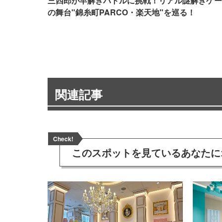
三四郎が早解きバトルに挑戦！リアル謎解きゲー
の舞台"錦糸町PARCO・楽天地"を巡る！
関連記事
Check!
このスポットを見ている
あなたに