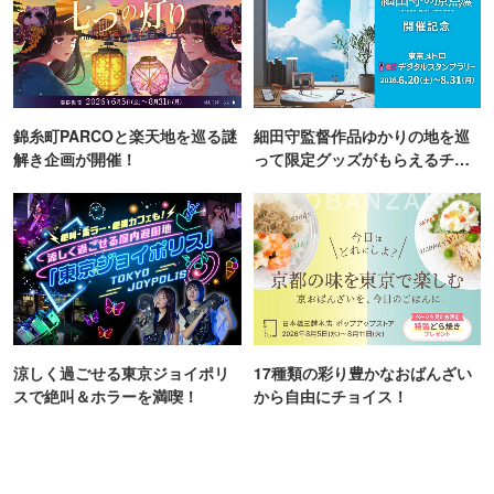
錦糸町PARCOと楽天地を巡る謎
細田守監督作品ゆかりの地を巡
解き企画が開催！
って限定グッズがもらえるチャ
ンス！
涼しく過ごせる東京ジョイポリ
17種類の彩り豊かなおばんざい
スで絶叫＆ホラーを満喫！
から自由にチョイス！