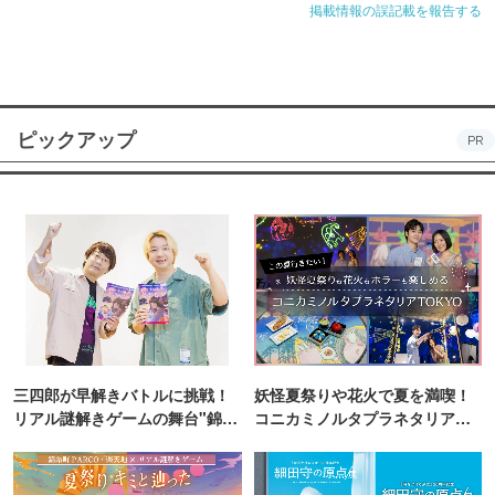
掲載情報の誤記載を報告する
ピックアップ
PR
三四郎が早解きバトルに挑戦！
妖怪夏祭りや花火で夏を満喫！
リアル謎解きゲームの舞台"錦糸
コニカミノルタプラネタリア
町PARCO・楽天地"を巡る！
TOKYO