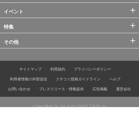
イベント
特集
その他
サイトマップ
利用規約
プライバシーポリシー
利用者情報の外部送信
クチコミ投稿ガイドライン
ヘルプ
お問い合わせ
プレスリリース・情報提供
広告掲載
運営会社
© Tokyo Metro Co., Ltd. & Let’s ENJOY TOKYO, Inc.