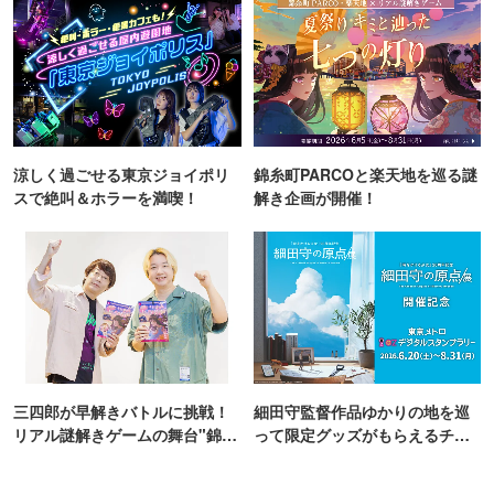
涼しく過ごせる東京ジョイポリ
錦糸町PARCOと楽天地を巡る謎
スで絶叫＆ホラーを満喫！
解き企画が開催！
三四郎が早解きバトルに挑戦！
細田守監督作品ゆかりの地を巡
リアル謎解きゲームの舞台"錦糸
って限定グッズがもらえるチャ
町PARCO・楽天地"を巡る！
ンス！