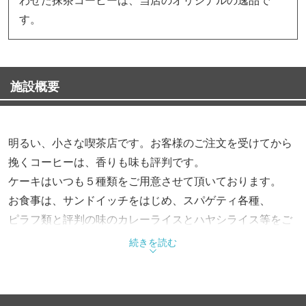
す。
施設概要
明るい、小さな喫茶店です。お客様のご注文を受けてから
挽くコーヒーは、香りも味も評判です。
ケーキはいつも５種類をご用意させて頂いております。
お食事は、サンドイッチをはじめ、スパゲティ各種、
ピラフ類と評判の味のカレーライスとハヤシライス等をご
用意させていただいております。
続きを読む
ランチタイムは+200円でドリンクサービス致します。
また、手作りのレアチーズケーキはカロリー控えめで女性
の方にも好評です。