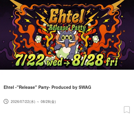
Ehtel -"Release" Party- Produced by SWAG
2026/07/22(水) ～ 08/28(金)