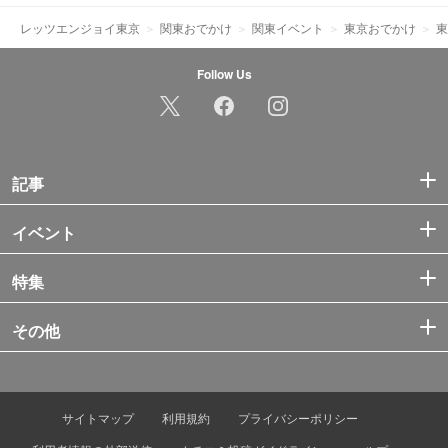
レッツエンジョイ東京
関東おでかけ
関東イベント
東京おでかけ
東
Follow Us
記事
イベント
特集
その他
サイトマップ
利用規約
プライバシーポリシー