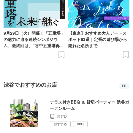
9月29日（火）開催！「五重塔」
【東京】おすすめ大人デートス
の魅力に迫る連続シンポジウ
ポット63選｜定番の遊び場から
ム、最終回は、“谷中五重塔再建
隠れた名所まで
の意義を語り合う”がテーマ
渋谷でおすすめのお店
PR
テラス付きBBQ ＆ 貸切パーティー 渋谷ガ
ーデンルーム
渋谷駅
おすすめ
BBQ