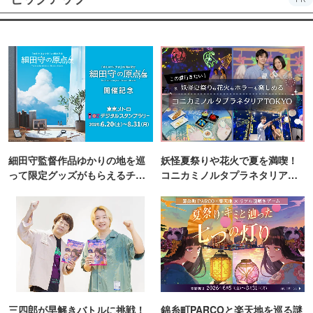
細田守監督作品ゆかりの地を巡
妖怪夏祭りや花火で夏を満喫！
って限定グッズがもらえるチャ
コニカミノルタプラネタリア
ンス！
TOKYO
三四郎が早解きバトルに挑戦！
錦糸町PARCOと楽天地を巡る謎