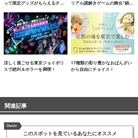
って限定グッズがもらえるチャ
リアル謎解きゲームの舞台"錦糸
ンス！
町PARCO・楽天地"を巡る！
涼しく過ごせる東京ジョイポリ
17種類の彩り豊かなおばんざい
スで絶叫＆ホラーを満喫！
から自由にチョイス！
関連記事
Check!
このスポットを見ている
あなたにオススメ