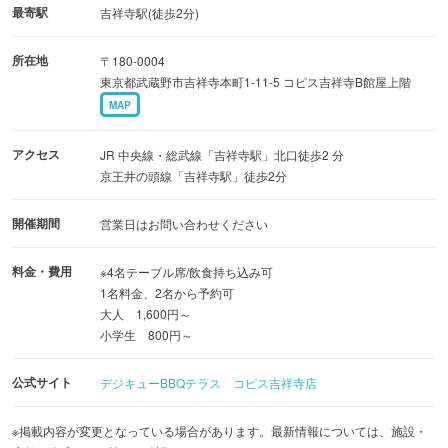
最寄駅
吉祥寺駅(徒歩2分)
所在地
〒180-0004
東京都武蔵野市吉祥寺本町1-11-5 コピス吉祥寺B館屋上階
MAP
アクセス
JR 中央線・総武線「吉祥寺駅」北口徒歩2 分
京王井の頭線「吉祥寺駅」徒歩2分
開催期間
営業日はお問い合わせください
料金・費用
※4名テーブル席/飲食持ち込み可
1名料金、2名から予約可
大人 1,600円～
小学生 800円～
公式サイト
デジキューBBQテラス コピス吉祥寺店
※掲載内容が変更となっている場合があります。最新情報については、施設・