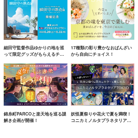
細田守監督作品ゆかりの地を巡
17種類の彩り豊かなおばんざい
って限定グッズがもらえるチャ
から自由にチョイス！
ンス！
錦糸町PARCOと楽天地を巡る謎
妖怪夏祭りや花火で夏を満喫！
解き企画が開催！
コニカミノルタプラネタリア
TOKYO