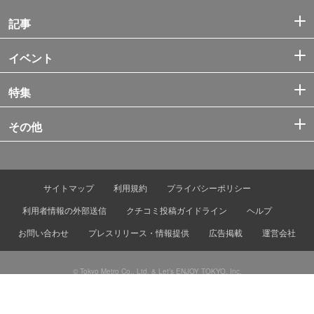
記事
イベント
特集
その他
サイトマップ
利用規約
プライバシーポリシー
利用者情報の外部送信
クチコミ投稿ガイドライン
ヘルプ
お問い合わせ
プレスリリース・情報提供
広告掲載
運営会社
© Tokyo Metro Co., Ltd. & Let’s ENJOY TOKYO, Inc.