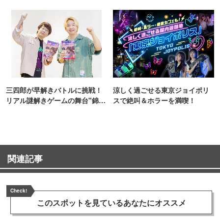
TOKYO
ンス！
三四郎が早解きバトルに挑戦！
涼しく過ごせる東京ジョイポリ
リアル謎解きゲームの舞台"錦糸
スで絶叫＆ホラーを満喫！
町PARCO・楽天地"を巡る！
関連記事
Check!
このスポットを見ている
あなたにオススメ