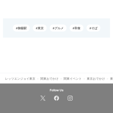
御嶽駅
東京
グルメ
和食
そば
レッツエンジョイ東京
関東おでかけ
関東イベント
東京おでかけ
東
Follow Us