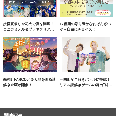
妖怪夏祭りや花火で夏を満喫！
17種類の彩り豊かなおばんざい
コニカミノルタプラネタリア
から自由にチョイス！
TOKYO
錦糸町PARCOと楽天地を巡る謎
三四郎が早解きバトルに挑戦！
解き企画が開催！
リアル謎解きゲームの舞台"錦糸
町PARCO・楽天地"を巡る！
関連記事