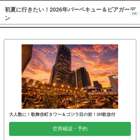
初夏に行きたい！2026年バーベキュー＆ビアガーデ
PR
ン
大人数に！歌舞伎町タワー＆ゴジラ目の前！3H飲放付
空席確認・予約