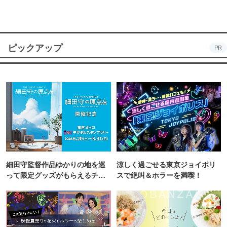
ピックアップ
PR
細田守監督作品ゆかりの地を巡
涼しく過ごせる東京ジョイポリ
って限定グッズがもらえるチャ
スで絶叫＆ホラーを満喫！
ンス！