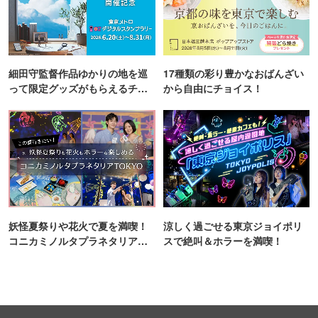
細田守監督作品ゆかりの地を巡
17種類の彩り豊かなおばんざい
って限定グッズがもらえるチャ
から自由にチョイス！
ンス！
妖怪夏祭りや花火で夏を満喫！
涼しく過ごせる東京ジョイポリ
コニカミノルタプラネタリア
スで絶叫＆ホラーを満喫！
TOKYO