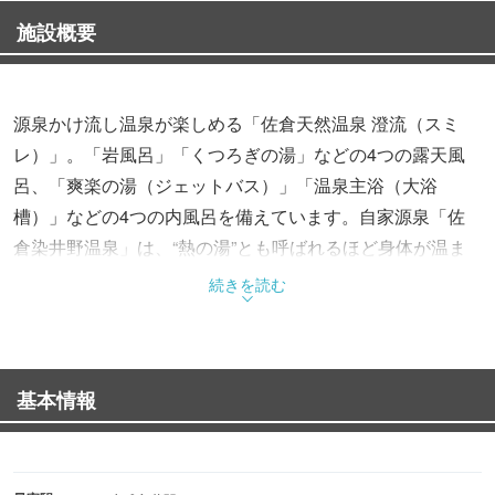
施設概要
源泉かけ流し温泉が楽しめる「佐倉天然温泉 澄流（スミ
レ）」。「岩風呂」「くつろぎの湯」などの4つの露天風
呂、「爽楽の湯（ジェットバス）」「温泉主浴（大浴
槽）」などの4つの内風呂を備えています。自家源泉「佐
倉染井野温泉」は、“熱の湯”とも呼ばれるほど身体が温ま
るのが特徴です。
続きを読む
サウナと岩盤浴にもこだわっており、浴場には「爆風ロウ
リュ（男性限定）」「よもぎ泥塩サウナ」を設置。さら
基本情報
に、“おもちゃのように遊べる岩盤浴”というコンセプトの
もと、2021年にリニューアルオープンした岩盤浴も見逃せ
ません。3種類の岩盤浴が楽しめる「岩盤＆サウナ LeLu」
（別料金）は、お友達同士はもちろんカップルで楽しめる