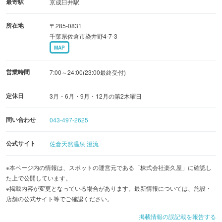
最寄駅
京成臼井駅
エンターテインメント性バツグンのエリア。漫画やスマー
所在地
〒285-0831
トフォンを持ち込める「石癒（いやし）の間」、着衣型サ
千葉県佐倉市染井野4-7-3
ウナ「セルフロウリュ 蒸香（じょうこう）の間」、音楽に
MAP
合わせて蒸気と熱風が発生する「ミュージックロウリュ 熱
響（ねっきょう）の間」と、今までにないサウナ・岩盤浴
営業時間
7:00～24:00(23:00最終受付)
を体験できます。
定休日
3月・6月・9月・12月の第2木曜日
リラクゼーション「癒処 華美」は、ボディケア、韓国式ア
問い合わせ
043-497-2625
カスリ・エステが受けられる癒やしの空間です。
公式サイト
佐倉天然温泉 澄流
「湯けむりレストラン PALM」は、「ジンギスカン（要予
約）」をはじめとした豊富なメニューがそろう食事処。カ
※本ページ内の情報は、スポットの運営元である「株式会社楽久屋」に確認し
た上で公開しています。
ウンター席やテーブル席、テラス席もありリラックスした
※掲載内容が変更となっている場合があります。最新情報については、施設・
雰囲気で食事を楽しめます。
店舗の公式サイト等でご確認ください。
掲載情報の誤記載を報告する