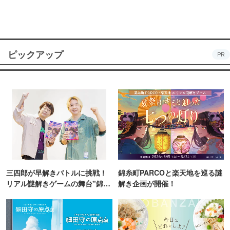
ピックアップ
PR
三四郎が早解きバトルに挑戦！
錦糸町PARCOと楽天地を巡る謎
リアル謎解きゲームの舞台"錦糸
解き企画が開催！
町PARCO・楽天地"を巡る！