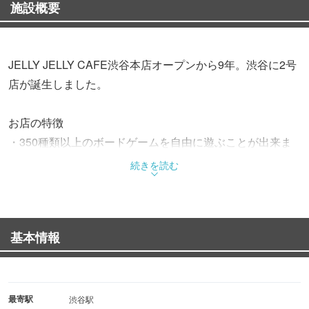
施設概要
JELLY JELLY CAFE渋谷本店オープンから9年。渋谷に2号
店が誕生しました。
お店の特徴
・350種類以上のボードゲームを自由に遊ぶことが出来ま
す。
続きを読む
・途中退出自由です。
・Wi-Fiを自由に利用できます。
・食べ物のみ持ち込み自由(飲み物の持ち込みはご遠慮くだ
基本情報
さい)。
・全席禁煙です。
最寄駅
渋谷駅