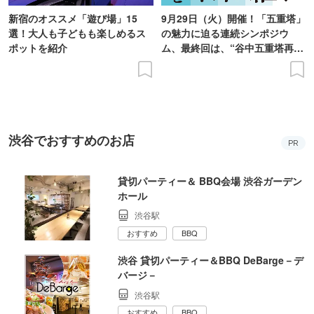
新宿のオススメ「遊び場」15
9月29日（火）開催！「五重塔」
選！大人も子どもも楽しめるス
の魅力に迫る連続シンポジウ
ポットを紹介
ム、最終回は、“谷中五重塔再建
の意義を語り合う”がテーマ
渋谷でおすすめのお店
PR
貸切パーティー＆ BBQ会場 渋谷ガーデン
ホール
渋谷駅
おすすめ
BBQ
渋谷 貸切パーティー＆BBQ DeBarge－デ
バージ－
渋谷駅
おすすめ
BBQ