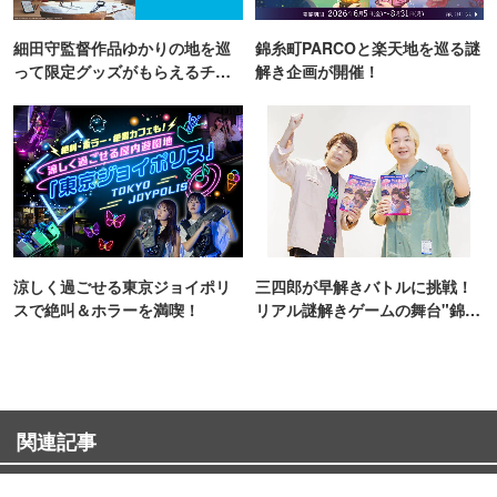
細田守監督作品ゆかりの地を巡
錦糸町PARCOと楽天地を巡る謎
って限定グッズがもらえるチャ
解き企画が開催！
ンス！
涼しく過ごせる東京ジョイポリ
三四郎が早解きバトルに挑戦！
スで絶叫＆ホラーを満喫！
リアル謎解きゲームの舞台"錦糸
町PARCO・楽天地"を巡る！
関連記事