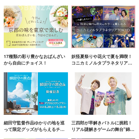
17種類の彩り豊かなおばんざい
妖怪夏祭りや花火で夏を満喫！
から自由にチョイス！
コニカミノルタプラネタリア
TOKYO
細田守監督作品ゆかりの地を巡
三四郎が早解きバトルに挑戦！
って限定グッズがもらえるチャ
リアル謎解きゲームの舞台"錦糸
ンス！
町PARCO・楽天地"を巡る！