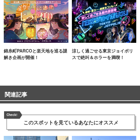
錦糸町PARCOと楽天地を巡る謎
涼しく過ごせる東京ジョイポリ
解き企画が開催！
スで絶叫＆ホラーを満喫！
関連記事
Check!
このスポットを見ている
あなたにオススメ