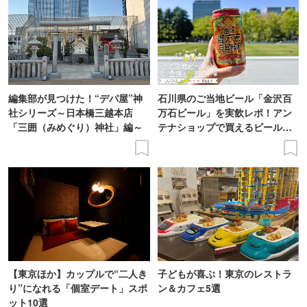
編集部が見つけた！“デパ屋”神
石川県のご当地ビール「金沢百
社シリーズ～日本橋三越本店
万石ビール」を実飲レポ！アン
「三囲（みめぐり）神社」編～
テナショップで買えるビール特
集
【東京ほか】カップルで“二人き
子どもが喜ぶ！東京のレストラ
り”になれる「個室デート」スポ
ン＆カフェ5選
ット10選