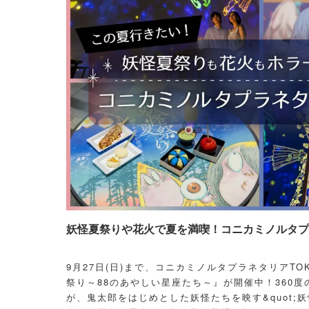
妖怪夏祭りや花火で夏を満喫！コニカミノルタプラ
9月27日(日)まで、コニカミノルタプラネタリアT
祭り～88のあやしい星座たち～』が開催中！360度
が、鬼太郎をはじめとした妖怪たちを映す&quot;妖