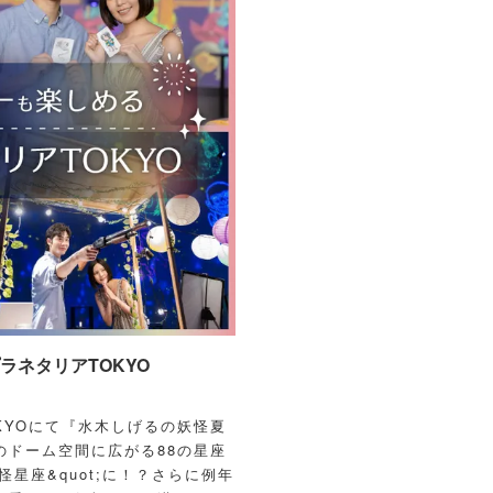
ネタリアTOKYO
OKYOにて『水木しげるの妖怪夏
のドーム空間に広がる88の星座
怪星座&quot;に！？さらに例年