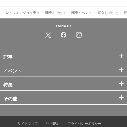
レッツエンジョイ東京
関東おでかけ
関東イベント
東京おでかけ
東
Follow Us
記事
イベント
特集
その他
サイトマップ
利用規約
プライバシーポリシー