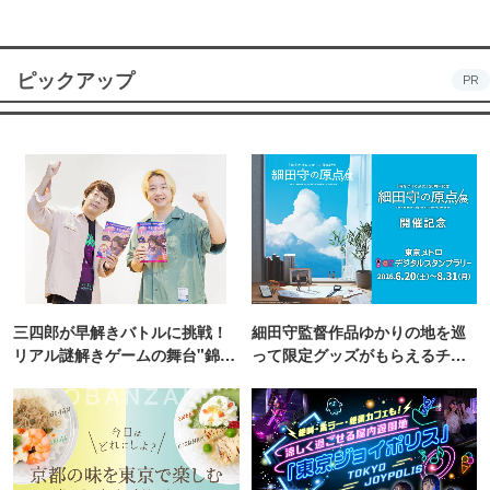
ピックアップ
PR
三四郎が早解きバトルに挑戦！
細田守監督作品ゆかりの地を巡
リアル謎解きゲームの舞台"錦糸
って限定グッズがもらえるチャ
町PARCO・楽天地"を巡る！
ンス！