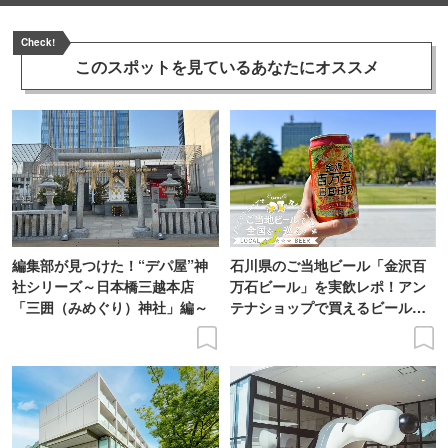
Check!
このスポットを見ている
あなたにオススメ
編集部が見つけた！“デパ屋”神
石川県のご当地ビール「金沢百
社シリーズ～日本橋三越本店
万石ビール」を実飲レポ！アン
「三囲（みめぐり）神社」編～
テナショップで買えるビール特
集