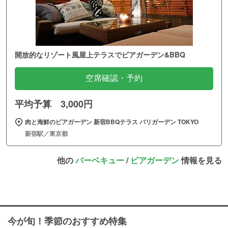
開放的なリゾート風屋上テラスでビアガーデン&BBQ
空席確認・予約
平均予算 3,000円
肉と海鮮のビアガーデン 新宿BBQテラス バリガーデン TOKYO
新宿駅／東京都
他の
バーベキュー
/
ビアガーデン
情報を見る
今が旬！季節のおすすめ特集