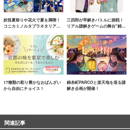
妖怪夏祭りや花火で夏を満喫！
三四郎が早解きバトルに挑戦！
コニカミノルタプラネタリア
リアル謎解きゲームの舞台"錦糸
TOKYO
町PARCO・楽天地"を巡る！
17種類の彩り豊かなおばんざい
錦糸町PARCOと楽天地を巡る謎
から自由にチョイス！
解き企画が開催！
関連記事