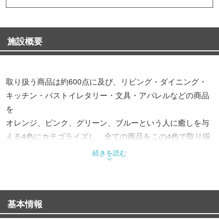
施設概要
取り扱う商品は約600点に及び、リビング・ダイニング・
キッチン・バストイレタリー・文具・アパレルなどの商品
を
オレンジ、ピンク、グリーン、ブルーという人に癒しを与
える4色にカテゴライズし、全ての商品をこの4色で取り揃
え
続きを読む
尚且つすべての商品を安心安全なMade in Japanにこだわ
っている。
基本情報
店舗のコンセプトは「図書館」、商品のディスプレイは本
棚のような4色の什器に、それぞれの色の商品が陳列され