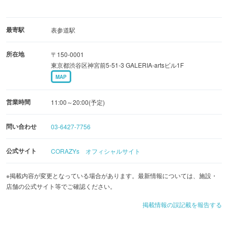
図書館のようにその商品を手に取ると、什器を覗いて違う
色の商品が見えるよう、デザインされている。
最寄駅
表参道駅
所在地
〒150-0001
東京都渋谷区神宮前5-51-3 GALERIA-artsビル1F
MAP
営業時間
11:00～20:00(予定)
問い合わせ
03-6427-7756
公式サイト
CORAZYs オフィシャルサイト
※掲載内容が変更となっている場合があります。最新情報については、施設・
店舗の公式サイト等でご確認ください。
掲載情報の誤記載を報告する