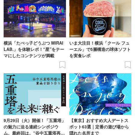
横浜「たべっ子どうぶつ MIRAI
いま大注目！横浜「クール フュ
LAB.」を体験レポ！“星”をテー
ーエル」で5層構造の球体ソフト
マにしたコンテンツが満載
を実食レポ
9月29日（火）開催！「五重塔」
【東京】おすすめ大人デートス
の魅力に迫る連続シンポジウ
ポット63選｜定番の遊び場から
ム、最終回は、“谷中五重塔再建
隠れた名所まで