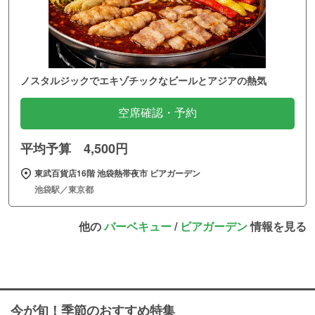
ノスタルジックでエキゾチックなビールとアジアの熱気
空席確認・予約
平均予算 4,500円
東武百貨店16階 池袋熱帯夜市 ビアガーデン
池袋駅／東京都
他の
バーベキュー
/
ビアガーデン
情報を見る
今が旬！季節のおすすめ特集