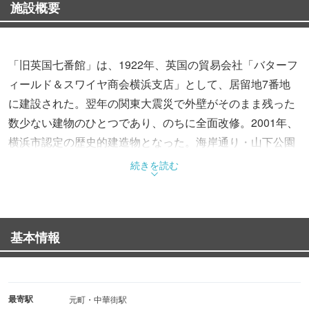
施設概要
「旧英国七番館」は、1922年、英国の貿易会社「バターフ
ィールド＆スワイヤ商会横浜支店」として、居留地7番地
に建設された。翌年の関東大震災で外壁がそのまま残った
数少ない建物のひとつであり、のちに全面改修。2001年、
横浜市認定の歴史的建造物となった。海岸通り・山下公園
通り地区では唯一現存する震災前の建物として、外国人居
続きを読む
留地の面影を今に伝えている。
赤レンガと石材の組合せが美しい鉄筋コンクリート2階建
てで、入口には石造の階段がある。出窓や縦長の窓、メダ
基本情報
リオン装飾などから英国系の洋館らしい雰囲気が感じられ
る。夜間はライトアップされ、昼間とはまた違った顔を見
せてくれる。
最寄駅
元町・中華街駅