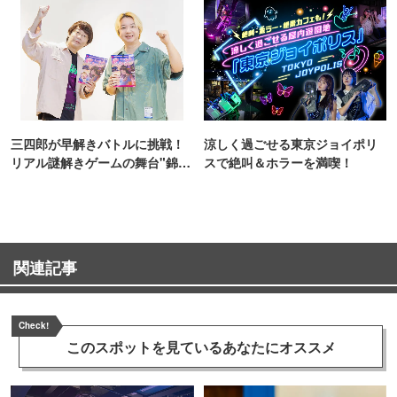
三四郎が早解きバトルに挑戦！
涼しく過ごせる東京ジョイポリ
リアル謎解きゲームの舞台"錦糸
スで絶叫＆ホラーを満喫！
町PARCO・楽天地"を巡る！
関連記事
Check!
このスポットを見ている
あなたにオススメ