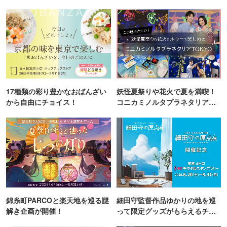
17種類の彩り豊かなおばんざい
妖怪夏祭りや花火で夏を満喫！
から自由にチョイス！
コニカミノルタプラネタリア
TOKYO
錦糸町PARCOと楽天地を巡る謎
細田守監督作品ゆかりの地を巡
解き企画が開催！
って限定グッズがもらえるチャ
ンス！