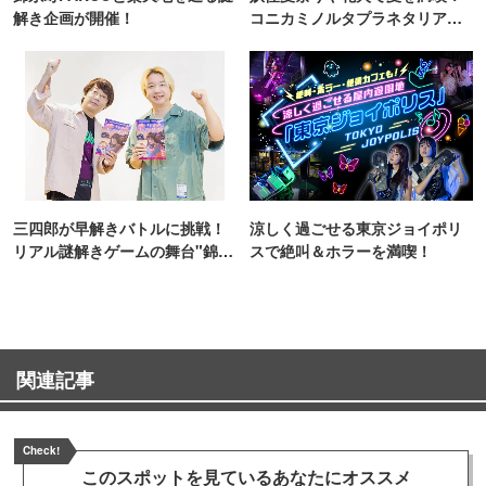
解き企画が開催！
コニカミノルタプラネタリア
TOKYO
三四郎が早解きバトルに挑戦！
涼しく過ごせる東京ジョイポリ
リアル謎解きゲームの舞台"錦糸
スで絶叫＆ホラーを満喫！
町PARCO・楽天地"を巡る！
関連記事
Check!
このスポットを見ている
あなたにオススメ