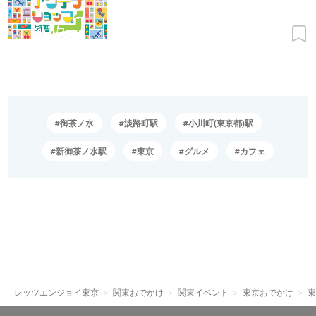
御茶ノ水
淡路町駅
小川町(東京都)駅
新御茶ノ水駅
東京
グルメ
カフェ
レッツエンジョイ東京
関東おでかけ
関東イベント
東京おでかけ
東