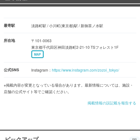
最寄駅
淡路町駅 / 小川町(東京都)駅 / 新御茶ノ水駅
所在地
〒101-0063
東京都千代田区神田淡路町2-21-10 TSフォレスト1F
MAP
公式SNS
Instagram：
https://www.instagram.com/zozoi_tokyo/
※掲載内容が変更となっている場合があります。最新情報については、施設・
店舗の公式サイト等でご確認ください。
掲載情報の誤記載を報告する
ピックアップ
PR